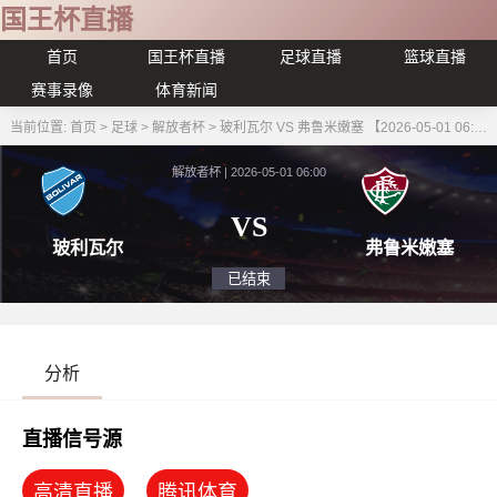
国王杯直播
首页
国王杯直播
足球直播
篮球直播
赛事录像
体育新闻
当前位置:
首页
>
足球
>
解放者杯
>
玻利瓦尔 VS 弗鲁米嫩塞 【2026-05-01 06:00:00】
解放者杯 | 2026-05-01 06:00
VS
玻利瓦尔
弗鲁
已结束
分析
直播信号源
高清直播
腾讯体育