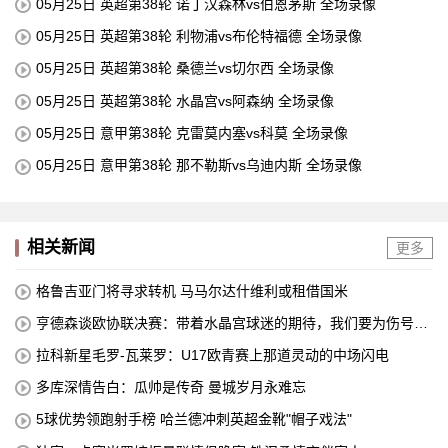
05月25日 英超第38轮 诺丁汉森林vs伯恩茅斯 全场录像
05月25日 英超第38轮 利物浦vs布伦特福德 全场录像
05月25日 英超第38轮 桑德兰vs切尔西 全场录像
05月25日 英超第38轮 水晶宫vs阿森纳 全场录像
05月25日 意甲第38轮 克雷莫内塞vs科莫 全场录像
05月25日 意甲第38轮 那不勒斯vs乌迪内斯 全场录像
相关新闻
更多
格鲁吉亚门将寻求转机 马马尔达什维利或租借国米
亨德森谈欧协联决赛：带着水晶宫球迷的期待，我们要为伤号而
战
拉科新星毛罗-瓦莱罗：U17欧青赛上那道灵动的中场闪电
多库深情告白：瓜帅是传奇 曼城岁月永难忘
5球优势领跑射手榜 哈兰德冲刺英超金靴"帽子戏法"