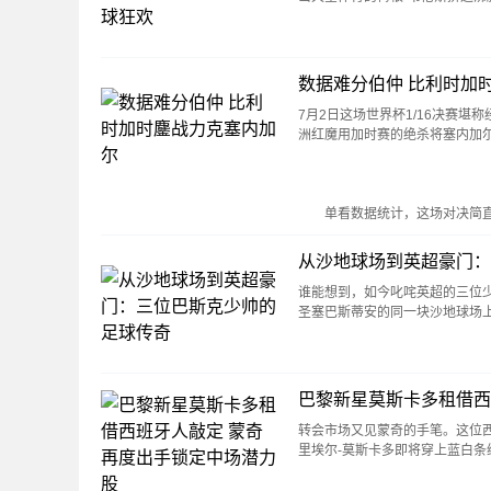
数据难分伯仲 比利时加
7月2日这场世界杯1/16决赛堪
洲红魔用加时赛的绝杀将塞内加
单看数据统计，这场对决简
从沙地球场到英超豪门：
谁能想到，如今叱咤英超的三位
圣塞巴斯蒂安的同一块沙地球场
巴黎新星莫斯卡多租借西
转会市场又见蒙奇的手笔。这位
里埃尔-莫斯卡多即将穿上蓝白