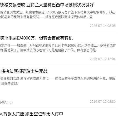
德松交易告吹 亚特兰大坚称巴西中场健康状况良好
场的消息引发关注。红魔原本接近以4800万欧元总价签下亚特兰大中场埃德松，却在
会肥皂剧的反转来得有些突然——就在医疗团队完成深度体检后，曼
2026-07-14 08:05
德耶米豪掷4000万，但转会窗或有转机
水炸弹——加泰豪门对阿德耶米的报价死死卡在2000万欧元这条线上。多特蒙德体
恐怕要遭殃了，德甲劲旅的心理价位可是足足翻了个倍。但有意思的是
2026-07-12 12:04
 将执法阿根廷瑞士生死战
葡萄牙裁判若昂·皮涅罗再次成为焦点——这位本赛季多次卷入判罚风波的主裁，将执
一决赛关键战。
2026-07-12 08:30
彩"。小
人背锅太荒唐 跑出空位却无人传中