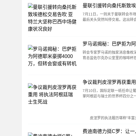
曼联引援转向桑托斯致埃
7月11日，一则关于曼联转会市
最后关头突然叫停交易。这出转
罗马诺揭秘：巴萨拒为阿
转会专家罗马诺的独家消息像枚深
育总监佐尔克办公室里的咖啡杯
争议裁判皮涅罗再获重用
7月10日，国际足联一纸任命让
掌阿根廷与瑞士的世界杯四分之
皮涅罗的执法履历堪称"丰富多
费迪南德力挺C罗：让一