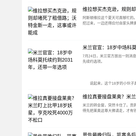
维拉想买杰克逊，规则却
阿斯顿维拉这个夏天可真够忙的。
挖过来，一边还得应付自家头牌奥
米兰官宣：18岁中场科莫
7月24日，米兰官方放出一则消
先续约选项。
说起来，这个18岁的小伙子真
维拉真要接盘莱奥？米兰
米兰的转会窗，突然卡住了。贡萨
得先把莱奥这尊大佛请走，才有
恩佐最晚归队，凯塞多后