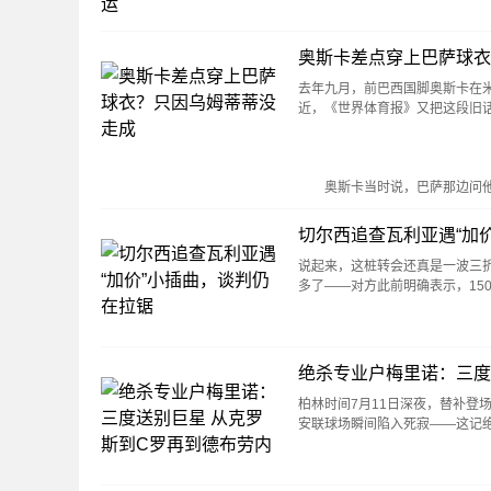
奥斯卡差点穿上巴萨球衣
去年九月，前巴西国脚奥斯卡在米
近，《世界体育报》又把这段旧
奥斯卡当时说，巴萨那边问他
切尔西追查瓦利亚遇“加
说起来，这桩转会还真是一波三折。
多了——对方此前明确表示，15
绝杀专业户梅里诺：三度
柏林时间7月11日深夜，替补登
安联球场瞬间陷入死寂——这记绝