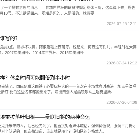
ill透露了一个挺有意思的消息——参加世界杯的球员按规定能休三周，这么算下来，恩佐
月10号。不过话说回来，规矩是死的，人是活的。球员要
2026-07-25 12:11
谁写的？
0日凌晨3点，世界杯决赛，阿根廷碰上西班牙。说起来，梅西这哥们儿，年轻时在大赛
2007年美洲杯、2014年世界杯、2015年美洲杯
2026-07-24 12:12
样？休息时间可能翻倍到半小时
搞事情了。国际足联这回铁了心要玩把大的——首次在中场休息时塞进一场巨星演唱
贾斯汀·比伯这些名字都搬出来了。演出策划人是酷玩乐队主唱克里斯·
2026-07-20 04:08
埃雷拉落叶归根——曼联旧将的两种命运
麦克托米奈的人，话已经先到了。他直接对着媒体喊话，强调价值观，强调三月份才
是对全队说的，但谁都知道，重点就是那个还没归队的苏格兰人。