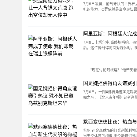
7月8日凌晨，葡萄牙队的世界杯
机的能力，C罗依然是当今足坛
阿里亚斯：阿根廷人完成
7月8日卡塔尔电 当终场哨响，
后，这位锋线悍将面对媒体时，
"现在讨论阿根廷？"他苦笑着
国足婉拒佛得角友谊赛引
7月6日，一则#佛得角邀国足踢
嘲之际，《北京青年报》记者肖
默西塞德德比夜：热血与
希尔·迪金森球场的灯光刺破利物
当天空体育的梅根·韦伦斯挤过