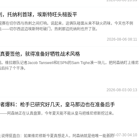
2026-08-06 20:09
热刺，托纳利首球，埃斯特旺头槌扳平
友谊赛在切尔西与热刺之间打响。说起来，这俩队碰面从来不缺火药味，今天也不例
比1——切尔西这边埃斯特旺破门，热刺那边托纳利也开了张。
2026-08-06 08:11
真要签他，就得准备好牺牲战术风格
跟队记者Jacob Tanswell和ESPN的Sam Tighe凑一块儿，把阿森纳盯上维尼
后后抖了个干净。
2026-08-03 00:13
者爆料：枪手已研究好几天，皇马那边也在准备后手
磅炸弹——阿森纳正在认真盘算，今年夏天能不能从皇马把维尼修斯挖过来。
2026-07-30 04:10
得挺直白：如果维尼修斯今夏真想走人，阿森纳就是他唯一能去的