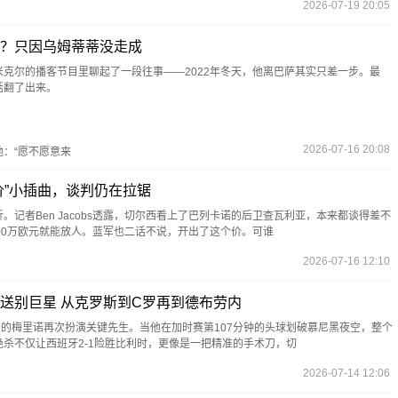
2026-07-19 20:05
？只因乌姆蒂蒂没走成
克尔的播客节目里聊起了一段往事——2022年冬天，他离巴萨其实只差一步。最
话翻了出来。
2026-07-16 20:08
：“愿不愿意来
价”小插曲，谈判仍在拉锯
记者Ben Jacobs透露，切尔西看上了巴列卡诺的后卫查瓦利亚，本来都谈得差不
00万欧元就能放人。蓝军也二话不说，开出了这个价。可谁
2026-07-16 12:10
送别巨星 从克罗斯到C罗再到德布劳内
场的梅里诺再次扮演关键先生。当他在加时赛第107分钟的头球划破慕尼黑夜空，整个
杀不仅让西班牙2-1险胜比利时，更像是一把精准的手术刀，切
2026-07-14 12:06