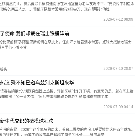
之旅戛然而止。赛后曼联名宿费迪南德在演播室里为老队友鸣不平："要说传中制造杀
最顶尖的两三人之一。葡萄牙队根本没用好这把尖刀，现在却要让他独
2026-07-12 08:09
了使命 我们却栽在瑞士铁桶阵前
哥伦比亚前锋琼·阿里亚斯跪倒在草皮上，任由汗水混着泪水滑落。点球大战惜败瑞士
嗓音里仍带着不甘。
2026-07-10 20:07
摇头
热议 殊不知已邀乌兹别克斯坦来华
友谊赛被婉拒#的话题突然蹿上热搜，评论区顿时炸开了锅。有意思的是，就在网友群
赧却道出了另一番内情："国际赛事哪能说办就办？通常都得提前半年
2026-07-09 04:14
新生代交织的橄榄球狂欢
浦港的夜雾，2026年这个疯狂的周末，看台上爆发的声浪几乎要掀翻这座百年球场。
沸腾的球迷区时，她笔下的故事早已超越了简单的比分——维冈与圣