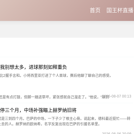
首页
国王杯直播
我别想太多，进球那刻如释重负
2比2握手言和。小将西里亚打进了个人首球，赛后他聊了聊自己的感受。
2026-08-07 00:13
是有点打鼓，但脚一踏进草坪，紧张感就自己溜走了。”他说，“球到
停三个月，中场补强瞄上赫罗纳旧将
就是三到四个月。巴萨的中场，一下子少了根主心骨。说起来，德科最近挺忙——转
上去的人。赫罗纳的欧纳希，名字反复出现在巴萨的引援名单里。