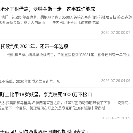
堵死了租借路；沃特金斯一走，这事或许能成
他们一边跟切尔西磨着，想把那个身价6500万英镑的塞内加尔前锋尼古拉斯·杰克逊
利-沃特金斯可能走人的局面——费内巴切正使劲儿诱惑这位30
2026-07-30 00:07
托续约到2031年，还带一年选项
息——他们和自家小将科莫托续约了，合同直接签到了2031年，额外还附有一年的优
2026-07-29 04:06
不简单。2020年加盟米兰青训营，从
盯上比甲18岁妖星，亨克咬死4000万不松口
洛·拉莫斯和马里奥·希拉两笔官宣之后，红黑军团的动作明显慢了下来——说到底，
钱去砸下一个目标。管理层现在盯上的是亨克那位18岁前腰卡雷察斯
2026-07-25 20:09
天就回！切尔西世界杯国脚假期时间表来了