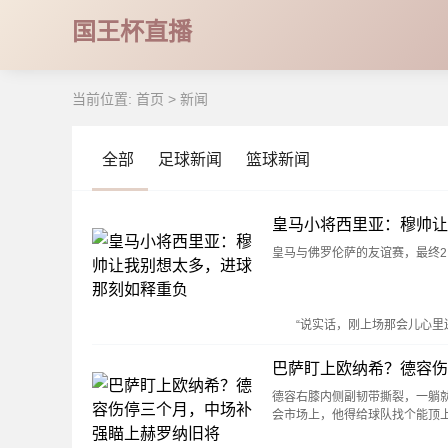
国王杯直播
当前位置:
首页
>
新闻
全部
足球新闻
篮球新闻
皇马小将西里亚：穆帅让
皇马与佛罗伦萨的友谊赛，最终
“说实话，刚上场那会儿心里还
巴萨盯上欧纳希？德容伤
德容右膝内侧副韧带撕裂，一躺
会市场上，他得给球队找个能顶