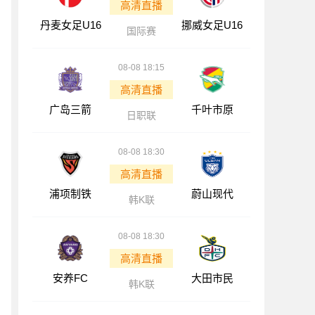
高清直播
丹麦女足U16
挪威女足U16
国际赛
08-08 18:15
高清直播
广岛三箭
千叶市原
日职联
08-08 18:30
高清直播
浦项制铁
蔚山现代
韩K联
08-08 18:30
高清直播
安养FC
大田市民
韩K联