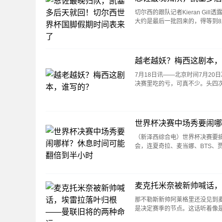
切尔西的跟队记者Kieran G
大约是最后一批回来的，得等到8
越老越妖？梅西这剧本，
7月18日讯——北京时间7月2
决赛里吃的亏，可真不少。头四次，
世界杯决赛中场秀要闹哪
（新泽西综合电）世界杯决赛要
会，连夏奇拉、麦当娜、BTS、
麦克托米奈被新帅喊话，
那不勒斯新帅阿莱格里还没见到
是决定赛季的节点。这话听着像