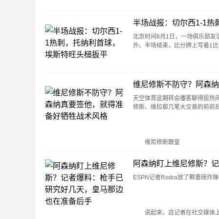
半场战报：切尔西1-1
北京时间8月1日，一场俱乐部
外。半场结束，比分牌上写着1
维尼修斯不防守？阿森纳
天空体育这期转会播客聊得挺热闹。维拉
修斯、维拉那几笔大交易的前前
维尼修斯跟皇
阿森纳盯上维尼修斯？记
ESPN记者Rodra放了颗重
说起来，这记者在社交媒体上说