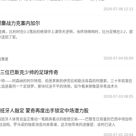
2026-07-08 12:13
时鏖战力克塞内加尔
称经典，比利时在0-2落后的绝境中上演惊天逆转。当终场哨响时，比分定格在3-2，欧
尔送回了家。
2026-07-04 00:09
直像复
三位巴斯克少帅的足球传奇
少帅——阿森纳的阿尔特塔、伯恩茅斯的伊劳拉和勒沃库森的阿隆索，三十年前竟在
上追逐着同一个足球梦。那块坑洼不平的场地，如今看来倒像是孕育战术大
2026-07-03 08:05
班牙人敲定 蒙奇再度出手锁定中场潜力股
西班牙人体育总监正推动一笔颇具看点的租借交易——巴黎圣日耳曼的巴西中场加布
条纹战袍。罗马诺的独家消息向来靠谱，这次他带来的进展是：谈判已进入
2026-07-01 20:04