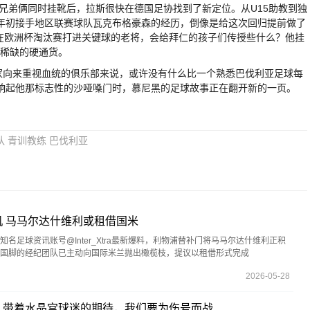
兄弟俩同时挂靴后，拉斯很快在德国足协找到了新定位。从U15助教到独
年初接手地区联赛球队瓦克布格豪森的经历，倒像是给这次回归提前做了
还在欧洲杯淘汰赛打进关键球的老将，会给拜仁的孩子们传授些什么？他挂
最稀缺的硬通货。
向来重视血统的俱乐部来说，或许没有什么比一个熟悉巴伐利亚足球每
响起他那标志性的沙哑嗓门时，慕尼黑的足球故事正在翻开新的一页。
队
青训教练
巴伐利亚
 马马尔达什维利或租借国米
名足球资讯账号@Inter_Xtra最新爆料，利物浦替补门将马马尔达什维利正积
国脚的经纪团队已主动向国际米兰抛出橄榄枝，提议以租借形式完成
2026-05-28
：带着水晶宫球迷的期待，我们要为伤号而战