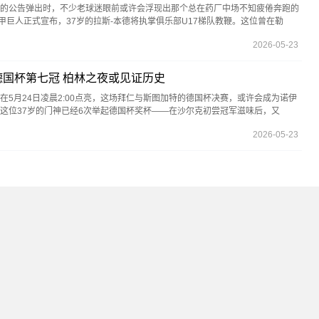
的公告弹出时，不少老球迷眼前或许会浮现出那个总在药厂中场不知疲倦奔跑的
甲巨人正式宣布，37岁的拉斯-本德将执掌俱乐部U17梯队教鞭。这位曾在勒
2026-05-23
国杯第七冠 柏林之夜或见证历史
在5月24日凌晨2:00点亮，这场拜仁与斯图加特的德国杯决赛，或许会成为诺伊
这位37岁的门神已经6次举起德国杯奖杯——在沙尔克初尝冠军滋味后，又
2026-05-23