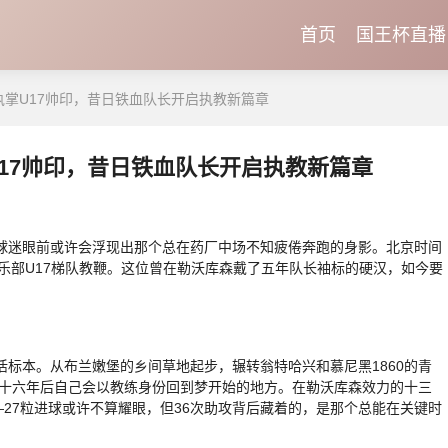
首页
国王杯直播
执掌U17帅印，昔日铁血队长开启执教新篇章
17帅印，昔日铁血队长开启执教新篇章
迷眼前或许会浮现出那个总在药厂中场不知疲倦奔跑的身影。北京时间
俱乐部U17梯队教鞭。这位曾在勒沃库森戴了五年队长袖标的硬汉，如今要
本。从布兰嫩堡的乡间草地起步，辗转翁特哈兴和慕尼黑1860的青
，十六年后自己会以教练身份回到梦开始的地方。在勒沃库森效力的十三
—27粒进球或许不算耀眼，但36次助攻背后藏着的，是那个总能在关键时