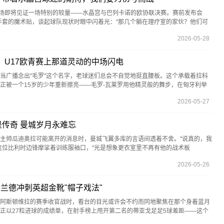
育场即将见证一场特别的较量——水晶宫与巴列卡诺的欧协联决赛。赛前发布会
手套的魔术贴，谈起球队现状时眼中闪着光："那几个躺在理疗室的家伙？他们可
2026-05-28
：U17欧青赛上那道灵动的中场闪电
当广播念出"毛罗"这个名字，老球迷们总会不自觉地挺直腰板。这个承载着拉科
正被一个15岁的少年重新擦亮——毛罗-瓦莱罗用他精灵般的舞步，在匈牙利举
2026-05-27
传奇 曼城岁月永难忘
问及主帅瓜迪奥拉可能离开的消息时，曼城飞翼多库的言语间透着不舍。"说真的，我
这位比利时边锋摩挲着训练服袖口，"光是想象更衣室里不再有他的战术板
2026-05-26
哈兰德冲刺英超金靴"帽子戏法"
阿斯顿维拉的赛季收官战时，看台的目光或许会不约而同地聚焦在那个身着蓝月
正以27粒进球的成绩单，在射手榜上甩开第二名的蒂亚戈足足5球差距——这个