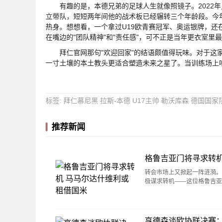
有趣的是，本德兄弟的足球人生就像照镜子。2022年
立带队，短短两年间他的战术板已经辗转三个年龄段。今
热身。想想看，一个拿过U19欧青赛冠军、奥运银牌，
在嘴边的"团队精神"和"责任感"，可不正是当年更衣室里
拜仁官网那句"欢迎回家"的结语颇值得玩味。对于这家
一寸土壤的本土教头更适合塑造未来之星了。当训练场上
标签
:
拜仁慕尼黑
拉斯-本德
U17主帅
勒沃库森
德国国家
推荐新闻
格鲁吉亚门将寻求转机
转会市场上又掀起一阵涟漪。知
极谋求转机——这位格鲁吉亚
亨德森谈欧协联决赛