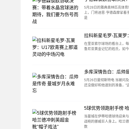
5月28日的雅典奥林匹克体
上，门将迪恩·亨德森摩挲着
是
拉科新星毛罗-瓦莱罗
在里亚索尔球场的看台上，每
鲁尼亚黄金记忆的姓氏，如今
多库深情告白：瓜帅是
5月26日曼彻斯特电 当被
还没做好和他道别的准备，"
5球优势领跑射手榜 
当曼城在伊蒂哈德球场迎来与
战袍的挪威巨人身上。哈兰德
数