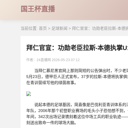
国王杯直播
当前位置:
首页
>
足球新闻
>
拜仁官宣：功勋老臣拉斯-本德
拜仁官宣：功勋老臣拉斯-本德执掌U
作者：24直播网
2026-05-23 07:12
当拜仁慕尼黑官网上那则简短的公告弹出时，不少老球
5月23日，德甲巨人正式宣布，37岁的拉斯-本德将执掌
在青训营续写他的绿茵故事。
说起本德的足球基因，简直像是巴伐利亚青训体系的活标
年队，2006年那个初登职业赛场的毛头小子恐怕想不到
年间，342次出场记录镌刻着这位中场工兵的职业轨迹—
刻送出致命一传的球场大脑。