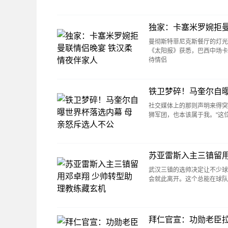
独家：卡塞米罗婉拒曼
曼彻斯特菲尼克斯餐厅的灯光
《太阳报》获悉，巴西中场卡
待情侣
铁卫梦碎！马奎尔自曝
社交媒体上的那则声明来得突
狮军团，也本该属于我。"这
苏亚雷斯入主三镇留用
武汉三镇的选帅决定让不少球
会就此离开。这个总能在球
拜仁官宣：功勋老臣拉