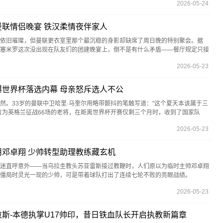
2026-05-24
联情侣晚宴 铁汉柔情夜伴家人
依旧璀璨，但曼联更衣室里那个最沉稳的身影却缺席了周日晚的特别聚会。据
塞米罗这次没出现在队友们的团建晚宴上，倒不是有什么矛盾——餐厅规定只接
2026-05-23
世界杯落选内幕 母亲怒斥选人不公
然。33岁的曼联中卫哈里·马奎尔用略带颤抖的笔触写道："这个夏天本该属于三
位为英格兰征战66场的老将，在距离世界杯开赛仅剩三个月时，收到了国家队
2026-05-23
邓卓翔 少帅转型助理教练藏玄机
迷直呼意外——当乌拉圭教头苏亚雷斯接过教鞭时，人们原以为临时主帅邓卓翔
队僵局时灵光一现的少帅，可是带着球队打出了连续七轮不败的亮眼战绩。
2026-05-23
斯-本德执掌U17帅印，昔日铁血队长开启执教新篇章