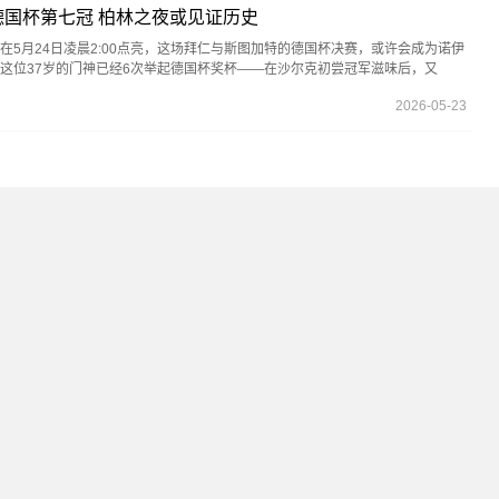
国杯第七冠 柏林之夜或见证历史
在5月24日凌晨2:00点亮，这场拜仁与斯图加特的德国杯决赛，或许会成为诺伊
这位37岁的门神已经6次举起德国杯奖杯——在沙尔克初尝冠军滋味后，又
2026-05-23