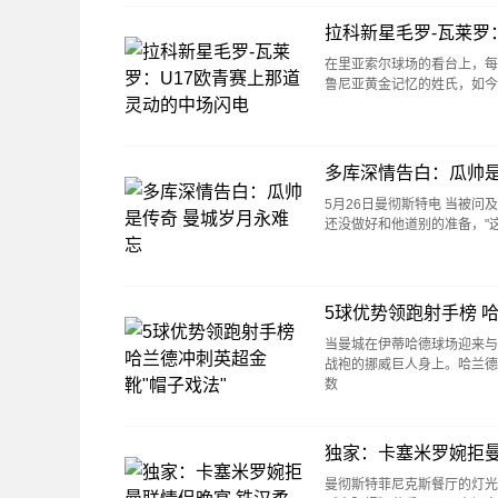
拉科新星毛罗-瓦莱罗
在里亚索尔球场的看台上，每
鲁尼亚黄金记忆的姓氏，如今
多库深情告白：瓜帅是
5月26日曼彻斯特电 当被
还没做好和他道别的准备，"
5球优势领跑射手榜 
当曼城在伊蒂哈德球场迎来与
战袍的挪威巨人身上。哈兰德
数
独家：卡塞米罗婉拒曼
曼彻斯特菲尼克斯餐厅的灯光