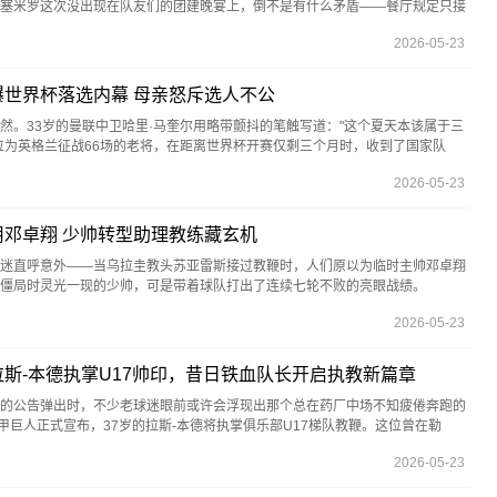
塞米罗这次没出现在队友们的团建晚宴上，倒不是有什么矛盾——餐厅规定只接
2026-05-23
世界杯落选内幕 母亲怒斥选人不公
然。33岁的曼联中卫哈里·马奎尔用略带颤抖的笔触写道："这个夏天本该属于三
位为英格兰征战66场的老将，在距离世界杯开赛仅剩三个月时，收到了国家队
2026-05-23
邓卓翔 少帅转型助理教练藏玄机
迷直呼意外——当乌拉圭教头苏亚雷斯接过教鞭时，人们原以为临时主帅邓卓翔
队僵局时灵光一现的少帅，可是带着球队打出了连续七轮不败的亮眼战绩。
2026-05-23
斯-本德执掌U17帅印，昔日铁血队长开启执教新篇章
的公告弹出时，不少老球迷眼前或许会浮现出那个总在药厂中场不知疲倦奔跑的
甲巨人正式宣布，37岁的拉斯-本德将执掌俱乐部U17梯队教鞭。这位曾在勒
2026-05-23