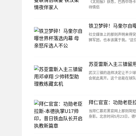
《太阳报》获悉，巴西中场卡
待情侣
铁卫梦碎！马奎尔自曝
社交媒体上的那则声明来得突
狮军团，也本该属于我。"这
苏亚雷斯入主三镇留用
武汉三镇的选帅决定让不少球
会就此离开。这个总能在球
拜仁官宣：功勋老臣拉
当拜仁慕尼黑官网上那则简短
身影。北京时间5月23日，德