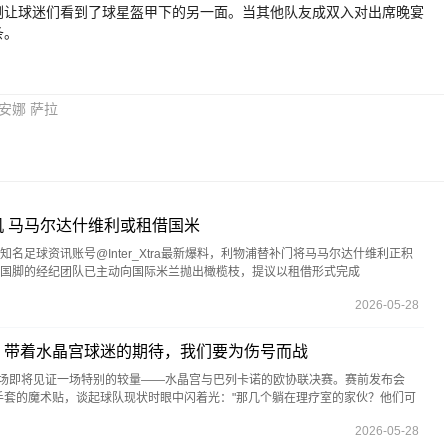
让球迷们看到了球星盔甲下的另一面。当其他队友成双入对出席晚宴
条。
安娜
萨拉
 马马尔达什维利或租借国米
名足球资讯账号@Inter_Xtra最新爆料，利物浦替补门将马马尔达什维利正积
国脚的经纪团队已主动向国际米兰抛出橄榄枝，提议以租借形式完成
2026-05-28
：带着水晶宫球迷的期待，我们要为伤号而战
育场即将见证一场特别的较量——水晶宫与巴列卡诺的欧协联决赛。赛前发布会
手套的魔术贴，谈起球队现状时眼中闪着光："那几个躺在理疗室的家伙？他们可
2026-05-28