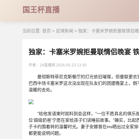
国王杯直播
当前位置:
首页
>
足球新闻
>
独家：卡塞米罗婉拒曼联情侣晚
独家：卡塞米罗婉拒曼联情侣晚宴 
作者：24直播网
2026-05-23 13:30
曼彻斯特菲尼克斯餐厅的灯光依旧璀璨，但曼联更衣室
巴西中场卡塞米罗这次没出现在队友们的团建晚宴上，倒
温暖的去处。
"给他发请柬时就料到会这样，"一位不愿具名的俱乐部
位'超级奶爸'宁愿在家给孩子们读睡前故事。"确实，比
子卡约围着转的温馨时光。妻子安娜曾在ins晒出过全家
都更能说明问题。