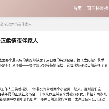
首页
国王杯直播
宴 铁汉柔情夜伴家人
铁汉柔情夜伴家人
里那个最沉稳的身影却缺席了周日晚的特别聚会。据《太阳报》获悉，
不是有什么矛盾——餐厅规定只接待情侣档，这位球场硬汉自然选择了更
工作人员笑着摇头，"除非允许带着两个小宝贝一起来，否则我们这
起西装革履的正式社交场合，卡塞米罗显然更享受被四岁女儿萨拉和两岁儿
穿着曼联睡衣看电影的照片，那种自然流露的幸福，或许比任何公开活动