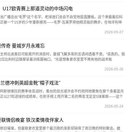
：U17欧青赛上那道灵动的中场闪电
当广播念出"毛罗"这个名字，老球迷们总会不自觉地挺直腰板。这个承载着拉科
正被一个15岁的少年重新擦亮——毛罗-瓦莱罗用他精灵般的舞步，在匈牙利举
2026-05-27
传奇 曼城岁月永难忘
问及主帅瓜迪奥拉可能离开的消息时，曼城飞翼多库的言语间透着不舍。"说真的，我
这位比利时边锋摩挲着训练服袖口，"光是想象更衣室里不再有他的战术板
2026-05-26
哈兰德冲刺英超金靴"帽子戏法"
阿斯顿维拉的赛季收官战时，看台的目光或许会不约而同地聚焦在那个身着蓝月
正以27粒进球的成绩单，在射手榜上甩开第二名的蒂亚戈足足5球差距——这个
2026-05-24
联情侣晚宴 铁汉柔情夜伴家人
依旧璀璨，但曼联更衣室里那个最沉稳的身影却缺席了周日晚的特别聚会。据