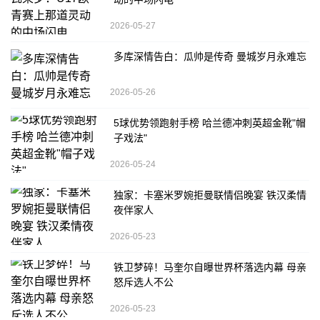
2026-05-27
多库深情告白：瓜帅是传奇 曼城岁月永难忘
2026-05-26
5球优势领跑射手榜 哈兰德冲刺英超金靴"帽
子戏法"
2026-05-24
独家：卡塞米罗婉拒曼联情侣晚宴 铁汉柔情
夜伴家人
2026-05-23
铁卫梦碎！马奎尔自曝世界杯落选内幕 母亲
怒斥选人不公
2026-05-23