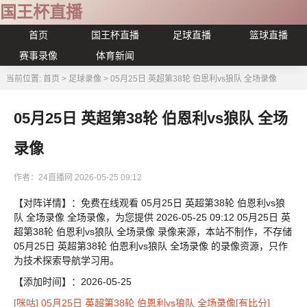
国王杯直播
首页
国王杯直播
足球直播
篮球直播
赛事录像
体育新闻
当前位置:
首页
>
足球录像
>
05月25日 英超第38轮 伯恩利vs狼队 全场录像
05月25日 英超第38轮 伯恩利vs狼队 全场
录像
作者：24直播网
2026-05-25 09:12
【对阵详情】：免费在线观看 05月25日 英超第38轮 伯恩利vs狼
队 全场录像 全场录像，为您提供 2026-05-25 09:12 05月25日 英
超第38轮 伯恩利vs狼队 全场录像 录像来源，本站不制作，不存储
05月25日 英超第38轮 伯恩利vs狼队 全场录像 的录像资源，只作
为技术探索导航学习用。
【添加时间】：2026-05-25
[咪咕] 05月25日 英超第38轮 伯恩利vs狼队 全场录像[有比分]