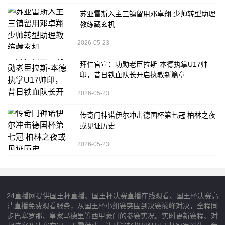
苏亚雷斯入主三镇留用邓卓翔 少帅转型助理
教练藏玄机
2026-05-23
拜仁官宣：功勋老臣拉斯-本德执掌U17帅
印，昔日铁血队长开启执教新篇章
2026-05-23
传奇门神诺伊尔冲击德国杯第七冠 柏林之夜
或见证历史
2026-05-23
24直播网提供国王杯直播、国王杯决赛直播在线观看、国王杯决赛高
清直播免费观看服务，从国王杯小组赛突围到决赛巅峰对决，全程同
步巴塞罗那、皇家马德里等西甲豪门的参赛实况。实时更新赛程、对