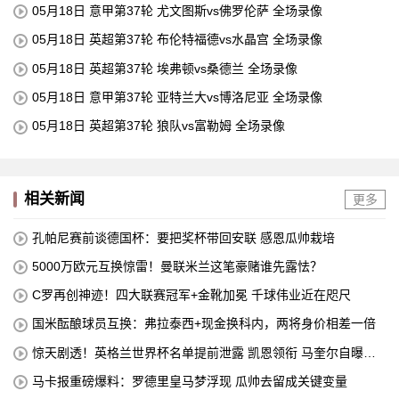
05月18日 意甲第37轮 尤文图斯vs佛罗伦萨 全场录像
05月18日 英超第37轮 布伦特福德vs水晶宫 全场录像
05月18日 英超第37轮 埃弗顿vs桑德兰 全场录像
05月18日 意甲第37轮 亚特兰大vs博洛尼亚 全场录像
05月18日 英超第37轮 狼队vs富勒姆 全场录像
相关新闻
更多
孔帕尼赛前谈德国杯：要把奖杯带回安联 感恩瓜帅栽培
5000万欧元互换惊雷！曼联米兰这笔豪赌谁先露怯？
C罗再创神迹！四大联赛冠军+金靴加冕 千球伟业近在咫尺
国米酝酿球员互换：弗拉泰西+现金换科内，两将身价相差一倍
惊天剧透！英格兰世界杯名单提前泄露 凯恩领衔 马奎尔自曝落
选
马卡报重磅爆料：罗德里皇马梦浮现 瓜帅去留成关键变量