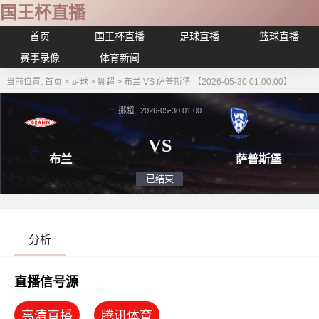
国王杯直播
首页
国王杯直播
足球直播
篮球直播
赛事录像
体育新闻
当前位置:
首页
>
足球
>
挪超
>
布兰 VS 萨普斯堡 【2026-05-30 01:00:00】
挪超 | 2026-05-30 01:00
VS
布兰
萨普
已结束
分析
直播信号源
高清直播
腾讯体育